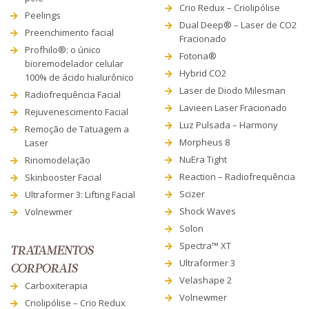
Crio Redux – Criolipólise
Peelings
Dual Deep® – Laser de CO2
Preenchimento facial
Fracionado
Profhilo®: o único
Fotona®
bioremodelador celular
Hybrid CO2
100% de ácido hialurônico
Laser de Diodo Milesman
Radiofrequência Facial
Lavieen Laser Fracionado
Rejuvenescimento Facial
Luz Pulsada – Harmony
Remoção de Tatuagem a
Morpheus 8
Laser
NuEra Tight
Rinomodelação
Reaction – Radiofrequência
Skinbooster Facial
Scizer
Ultraformer 3: Lifting Facial
Shock Waves
Volnewmer
Solon
Spectra™ XT
TRATAMENTOS
Ultraformer 3
CORPORAIS
Velashape 2
Carboxiterapia
Volnewmer
Criolipólise – Crio Redux