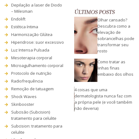
Depilação a laser de Diodo
– Milesman
ÚLTIMOS POSTS
Endolift
Olhar cansado?
Descubra como a
Estética íntima
elevação de
Harmonização Glútea
sobrancelhas pode
Hiperidrose: suor excessivo
transformar seu
Luz Intensa Pulsada
rosto
Mesoterapia corporal
Como tratar as
Microagulhamento corporal
linhas finas
Protocolo de nutrição
embaixo dos olhos
Radiofrequência
Remoção de tatuagem
4 coisas que uma
dermatologista nunca faz com
Shock Waves
a própria pele (e você também
Skinbooster
não deveria)
Subcisão (Subcision)
tratamento para celulite
Subcision: tratamento para
celulite