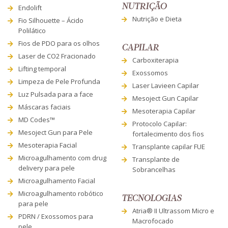
NUTRIÇÃO
Endolift
Nutrição e Dieta
Fio Silhouette – Ácido
Polilático
Fios de PDO para os olhos
CAPILAR
Laser de CO2 Fracionado
Carboxiterapia
Lifting temporal
Exossomos
Limpeza de Pele Profunda
Laser Lavieen Capilar
Luz Pulsada para a face
Mesoject Gun Capilar
Máscaras faciais
Mesoterapia Capilar
MD Codes™
Protocolo Capilar:
Mesoject Gun para Pele
fortalecimento dos fios
Mesoterapia Facial
Transplante capilar FUE
Microagulhamento com drug
Transplante de
delivery para pele
Sobrancelhas
Microagulhamento Facial
Microagulhamento robótico
TECNOLOGIAS
para pele
Atria® II Ultrassom Micro e
PDRN / Exossomos para
Macrofocado
pele