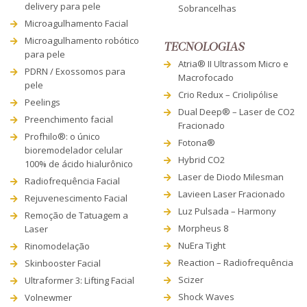
delivery para pele
Sobrancelhas
Microagulhamento Facial
Microagulhamento robótico
TECNOLOGIAS
para pele
Atria® II Ultrassom Micro e
PDRN / Exossomos para
Macrofocado
pele
Crio Redux – Criolipólise
Peelings
Dual Deep® – Laser de CO2
Preenchimento facial
Fracionado
Profhilo®: o único
Fotona®
bioremodelador celular
Hybrid CO2
100% de ácido hialurônico
Laser de Diodo Milesman
Radiofrequência Facial
Lavieen Laser Fracionado
Rejuvenescimento Facial
Luz Pulsada – Harmony
Remoção de Tatuagem a
Morpheus 8
Laser
NuEra Tight
Rinomodelação
Reaction – Radiofrequência
Skinbooster Facial
Scizer
Ultraformer 3: Lifting Facial
Shock Waves
Volnewmer