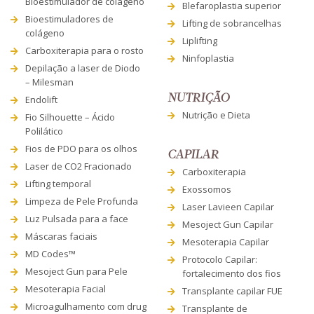
Bioestimulador de colágeno
Blefaroplastia superior
Bioestimuladores de
Lifting de sobrancelhas
colágeno
Liplifting
Carboxiterapia para o rosto
Ninfoplastia
Depilação a laser de Diodo
– Milesman
NUTRIÇÃO
Endolift
Nutrição e Dieta
Fio Silhouette – Ácido
Polilático
Fios de PDO para os olhos
CAPILAR
Laser de CO2 Fracionado
Carboxiterapia
Lifting temporal
Exossomos
Limpeza de Pele Profunda
Laser Lavieen Capilar
Luz Pulsada para a face
Mesoject Gun Capilar
Máscaras faciais
Mesoterapia Capilar
MD Codes™
Protocolo Capilar:
Mesoject Gun para Pele
fortalecimento dos fios
Mesoterapia Facial
Transplante capilar FUE
Microagulhamento com drug
Transplante de