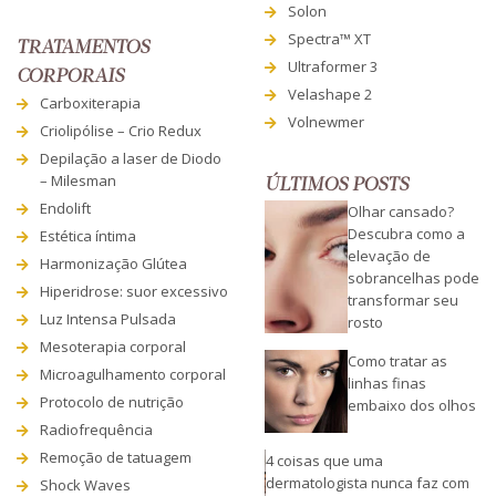
Solon
Spectra™ XT
TRATAMENTOS
Ultraformer 3
CORPORAIS
Velashape 2
Carboxiterapia
Volnewmer
Criolipólise – Crio Redux
Depilação a laser de Diodo
– Milesman
ÚLTIMOS POSTS
Endolift
Olhar cansado?
Descubra como a
Estética íntima
elevação de
Harmonização Glútea
sobrancelhas pode
Hiperidrose: suor excessivo
transformar seu
Luz Intensa Pulsada
rosto
Mesoterapia corporal
Como tratar as
Microagulhamento corporal
linhas finas
Protocolo de nutrição
embaixo dos olhos
Radiofrequência
Remoção de tatuagem
4 coisas que uma
dermatologista nunca faz com
Shock Waves