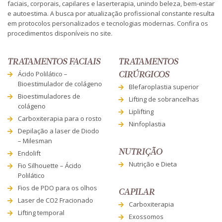
faciais, corporais, capilares e laserterapia, unindo beleza, bem-estar
e autoestima. A busca por atualização profissional constante resulta
em protocolos personalizados e tecnologias modernas. Confira os
procedimentos disponíveis no site.
TRATAMENTOS FACIAIS
TRATAMENTOS
Ácido Polilático –
CIRÚRGICOS
Bioestimulador de colágeno
Blefaroplastia superior
Bioestimuladores de
Lifting de sobrancelhas
colágeno
Liplifting
Carboxiterapia para o rosto
Ninfoplastia
Depilação a laser de Diodo
– Milesman
NUTRIÇÃO
Endolift
Nutrição e Dieta
Fio Silhouette – Ácido
Polilático
Fios de PDO para os olhos
CAPILAR
Laser de CO2 Fracionado
Carboxiterapia
Lifting temporal
Exossomos