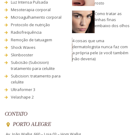
Luz Intensa Pulsada
rosto
Mesoterapia corporal
Como tratar as
Microagulhamento corporal
linhas finas
Protocolo de nutrição
embaixo dos olhos
Radiofrequência
Remoção de tatuagem
4 coisas que uma
dermatologista nunca faz com
Shock Waves
a própria pele (e você também
Skinbooster
não deveria)
Subcisão (Subcision)
tratamento para celulite
Subcision: tratamento para
celulite
Ultraformer 3
Velashape 2
CONTATO
PORTO ALEGRE
Av. João Wallig, 660 – Loja 03 – Hom Wallig