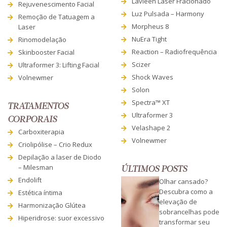
Lavieen Laser Fracionado
Rejuvenescimento Facial
Luz Pulsada – Harmony
Remoção de Tatuagem a
Morpheus 8
Laser
NuEra Tight
Rinomodelação
Reaction – Radiofrequência
Skinbooster Facial
Scizer
Ultraformer 3: Lifting Facial
Shock Waves
Volnewmer
Solon
Spectra™ XT
TRATAMENTOS
Ultraformer 3
CORPORAIS
Velashape 2
Carboxiterapia
Volnewmer
Criolipólise – Crio Redux
Depilação a laser de Diodo
– Milesman
ÚLTIMOS POSTS
Endolift
Olhar cansado?
Descubra como a
Estética íntima
elevação de
Harmonização Glútea
sobrancelhas pode
Hiperidrose: suor excessivo
transformar seu