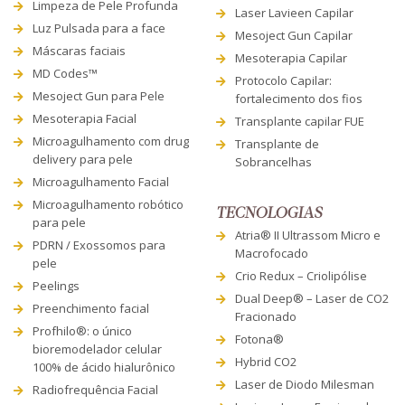
Limpeza de Pele Profunda
Laser Lavieen Capilar
Luz Pulsada para a face
Mesoject Gun Capilar
Máscaras faciais
Mesoterapia Capilar
MD Codes™
Protocolo Capilar:
Mesoject Gun para Pele
fortalecimento dos fios
Mesoterapia Facial
Transplante capilar FUE
Microagulhamento com drug
Transplante de
delivery para pele
Sobrancelhas
Microagulhamento Facial
Microagulhamento robótico
TECNOLOGIAS
para pele
Atria® II Ultrassom Micro e
PDRN / Exossomos para
Macrofocado
pele
Crio Redux – Criolipólise
Peelings
Dual Deep® – Laser de CO2
Preenchimento facial
Fracionado
Profhilo®: o único
Fotona®
bioremodelador celular
Hybrid CO2
100% de ácido hialurônico
Laser de Diodo Milesman
Radiofrequência Facial