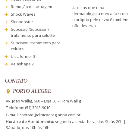
Remoção de tatuagem
4 coisas que uma
dermatologista nunca faz com
Shock Waves
a própria pele (e você também
Skinbooster
não deveria)
Subcisão (Subcision)
tratamento para celulite
Subcision: tratamento para
celulite
Ultraformer 3
Velashape 2
CONTATO
PORTO ALEGRE
Av. João Wallig, 660 – Loja 03 – Hom Wallig
Telefone
:
(51) 3013-9010
E-mail
:
contato@clinicadragianna.com.br
Horário de Atendimento
: segunda a sexta-feira, das 9h às 20h |
Sábado, das 10h às 16h