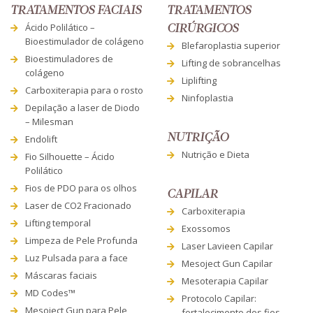
TRATAMENTOS FACIAIS
TRATAMENTOS
Ácido Polilático –
CIRÚRGICOS
Bioestimulador de colágeno
Blefaroplastia superior
Bioestimuladores de
Lifting de sobrancelhas
colágeno
Liplifting
Carboxiterapia para o rosto
Ninfoplastia
Depilação a laser de Diodo
– Milesman
NUTRIÇÃO
Endolift
Nutrição e Dieta
Fio Silhouette – Ácido
Polilático
Fios de PDO para os olhos
CAPILAR
Laser de CO2 Fracionado
Carboxiterapia
Lifting temporal
Exossomos
Limpeza de Pele Profunda
Laser Lavieen Capilar
Luz Pulsada para a face
Mesoject Gun Capilar
Máscaras faciais
Mesoterapia Capilar
MD Codes™
Protocolo Capilar:
Mesoject Gun para Pele
fortalecimento dos fios