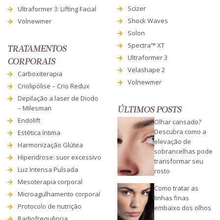
Scizer
Ultraformer 3: Lifting Facial
Shock Waves
Volnewmer
Solon
Spectra™ XT
TRATAMENTOS
Ultraformer 3
CORPORAIS
Velashape 2
Carboxiterapia
Volnewmer
Criolipólise – Crio Redux
Depilação a laser de Diodo
– Milesman
ÚLTIMOS POSTS
Endolift
Olhar cansado?
Descubra como a
Estética íntima
elevação de
Harmonização Glútea
sobrancelhas pode
Hiperidrose: suor excessivo
transformar seu
Luz Intensa Pulsada
rosto
Mesoterapia corporal
Como tratar as
Microagulhamento corporal
linhas finas
Protocolo de nutrição
embaixo dos olhos
Radiofrequência