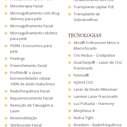
Mesoterapia Facial
Transplante capilar FUE
Microagulhamento com drug
Transplante de
delivery para pele
Sobrancelhas
Microagulhamento Facial
Microagulhamento robótico
TECNOLOGIAS
para pele
Atria® II Ultrassom Micro e
PDRN / Exossomos para
Macrofocado
pele
Crio Redux – Criolipólise
Peelings
Dual Deep® – Laser de CO2
Preenchimento facial
Fracionado
Profhilo®: o único
Fotona®
bioremodelador celular
Hybrid CO2
100% de ácido hialurônico
Laser de Diodo Milesman
Radiofrequência Facial
Lavieen Laser Fracionado
Rejuvenescimento Facial
Luz Pulsada – Harmony
Remoção de Tatuagem a
Morpheus 8
Laser
NuEra Tight
Rinomodelação
Reaction – Radiofrequência
Skinbooster Facial