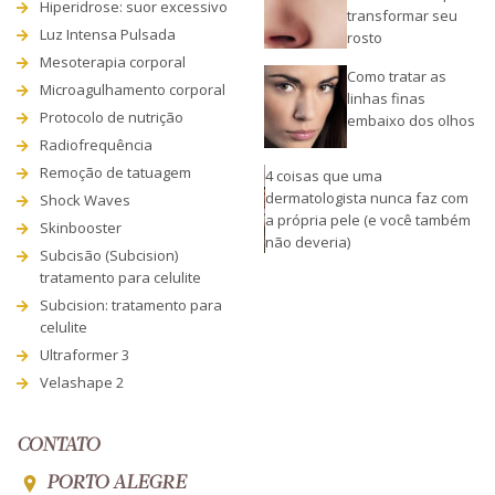
Hiperidrose: suor excessivo
transformar seu
Luz Intensa Pulsada
rosto
Mesoterapia corporal
Como tratar as
Microagulhamento corporal
linhas finas
Protocolo de nutrição
embaixo dos olhos
Radiofrequência
Remoção de tatuagem
4 coisas que uma
dermatologista nunca faz com
Shock Waves
a própria pele (e você também
Skinbooster
não deveria)
Subcisão (Subcision)
tratamento para celulite
Subcision: tratamento para
celulite
Ultraformer 3
Velashape 2
CONTATO
PORTO ALEGRE