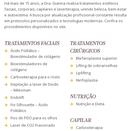
Há mais de 15 anos, a Dra. Gianna realiza tratamentos estéticos
faciais, corporais, capilares e laserterapia, unindo beleza, bem-estar
e autoestima. A busca por atualização profissional constante resulta
em protocolos personalizados e tecnologias modernas. Confira os
procedimentos disponíveis no site.
TRATAMENTOS FACIAIS
TRATAMENTOS
Ácido Polilático –
CIRÚRGICOS
Bioestimulador de colágeno
Blefaroplastia superior
Bioestimuladores de
Lifting de sobrancelhas
colágeno
Liplifting
Carboxiterapia para o rosto
Ninfoplastia
Depilação a laser de Diodo
– Milesman
NUTRIÇÃO
Endolift
Nutrição e Dieta
Fio Silhouette – Ácido
Polilático
Fios de PDO para os olhos
CAPILAR
Laser de CO2 Fracionado
Carboxiterapia