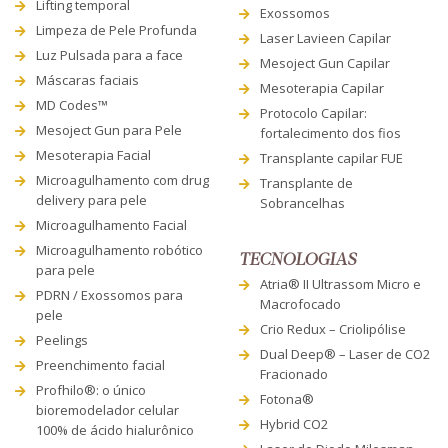
Lifting temporal
Exossomos
Limpeza de Pele Profunda
Laser Lavieen Capilar
Luz Pulsada para a face
Mesoject Gun Capilar
Máscaras faciais
Mesoterapia Capilar
MD Codes™
Protocolo Capilar:
Mesoject Gun para Pele
fortalecimento dos fios
Mesoterapia Facial
Transplante capilar FUE
Microagulhamento com drug
Transplante de
delivery para pele
Sobrancelhas
Microagulhamento Facial
Microagulhamento robótico
TECNOLOGIAS
para pele
Atria® II Ultrassom Micro e
PDRN / Exossomos para
Macrofocado
pele
Crio Redux – Criolipólise
Peelings
Dual Deep® – Laser de CO2
Preenchimento facial
Fracionado
Profhilo®: o único
Fotona®
bioremodelador celular
Hybrid CO2
100% de ácido hialurônico