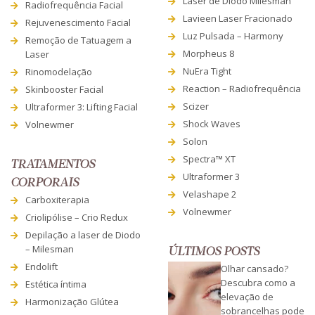
Laser de Diodo Milesman
Radiofrequência Facial
Lavieen Laser Fracionado
Rejuvenescimento Facial
Luz Pulsada – Harmony
Remoção de Tatuagem a
Morpheus 8
Laser
NuEra Tight
Rinomodelação
Reaction – Radiofrequência
Skinbooster Facial
Scizer
Ultraformer 3: Lifting Facial
Shock Waves
Volnewmer
Solon
Spectra™ XT
TRATAMENTOS
Ultraformer 3
CORPORAIS
Velashape 2
Carboxiterapia
Volnewmer
Criolipólise – Crio Redux
Depilação a laser de Diodo
– Milesman
ÚLTIMOS POSTS
Endolift
Olhar cansado?
Descubra como a
Estética íntima
elevação de
Harmonização Glútea
sobrancelhas pode