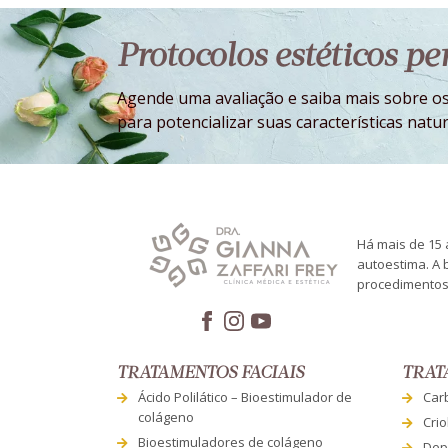
Protocolos estéticos p
Agende uma avaliação e saiba mais sobre os
para potencializar suas características natur
Há mais de 15 a
autoestima. A 
procedimentos 
TRATAMENTOS FACIAIS
TRAT
Ácido Polilático – Bioestimulador de
Car
colágeno
Crio
Bioestimuladores de colágeno
Depi