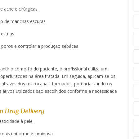
e acne e cirúrgicas.​
ção de manchas escuras.
strias.​
r poros e controlar a produção sebácea. ​
ntir o conforto do paciente, o profissional utiliza um
roperfurações na área tratada. Em seguida, aplicam-se os
 através dos microcanais formados, potencializando os
s ativos utilizados são escolhidos conforme a necessidade
m Drug Delivery
sticidade à pele.​
e mais uniforme e luminosa.​