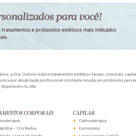
ersonalizados para você!
 tratamentos e protocolos estéticos mais indicados
ais.
nos, a Dra. Gianna realiza tratamentos estéticos faciais, corporais, capil
busca por atualização profissional constante resulta em protocolos pers
disponíveis no site.
AMENTOS CORPORAIS
CAPILAR
boxiterapia
Carboxiterapia
lipólise – Crio Redux
Exossomos
lação a laser de Diodo –
Laser Lavieen Capilar