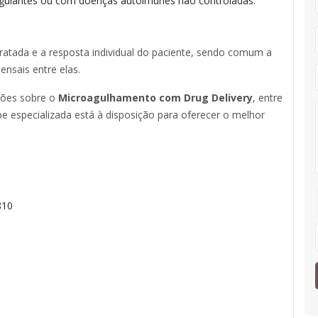
gulantes ou com doenças autoimunes não controladas.
atada e a resposta individual do paciente, sendo comum a
nsais entre elas.
ções sobre o
Microagulhamento com Drug Delivery
, entre
e especializada está à disposição para oferecer o melhor
810