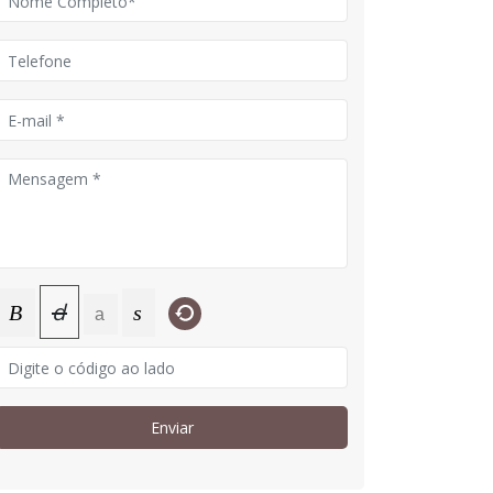
d
B
s
a
Enviar