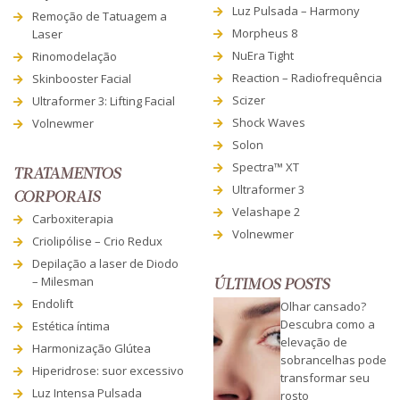
Luz Pulsada – Harmony
Remoção de Tatuagem a
Morpheus 8
Laser
NuEra Tight
Rinomodelação
Reaction – Radiofrequência
Skinbooster Facial
Scizer
Ultraformer 3: Lifting Facial
Shock Waves
Volnewmer
Solon
Spectra™ XT
TRATAMENTOS
Ultraformer 3
CORPORAIS
Velashape 2
Carboxiterapia
Volnewmer
Criolipólise – Crio Redux
Depilação a laser de Diodo
– Milesman
ÚLTIMOS POSTS
Endolift
Olhar cansado?
Descubra como a
Estética íntima
elevação de
Harmonização Glútea
sobrancelhas pode
Hiperidrose: suor excessivo
transformar seu
Luz Intensa Pulsada
rosto