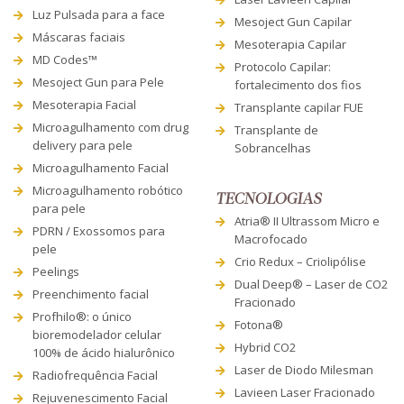
Luz Pulsada para a face
Mesoject Gun Capilar
Máscaras faciais
Mesoterapia Capilar
MD Codes™
Protocolo Capilar:
Mesoject Gun para Pele
fortalecimento dos fios
Mesoterapia Facial
Transplante capilar FUE
Microagulhamento com drug
Transplante de
delivery para pele
Sobrancelhas
Microagulhamento Facial
Microagulhamento robótico
TECNOLOGIAS
para pele
Atria® II Ultrassom Micro e
PDRN / Exossomos para
Macrofocado
pele
Crio Redux – Criolipólise
Peelings
Dual Deep® – Laser de CO2
Preenchimento facial
Fracionado
Profhilo®: o único
Fotona®
bioremodelador celular
Hybrid CO2
100% de ácido hialurônico
Laser de Diodo Milesman
Radiofrequência Facial
Lavieen Laser Fracionado
Rejuvenescimento Facial