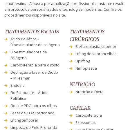
e autoestima. A busca por atualização profissional constante resulta
em protocolos personalizados e tecnologias modernas. Confira os
procedimentos disponíveis no site.
TRATAMENTOS FACIAIS
TRATAMENTOS
Ácido Polilático –
CIRÚRGICOS
Bioestimulador de colágeno
Blefaroplastia superior
Bioestimuladores de
Lifting de sobrancelhas
colágeno
Liplifting
Carboxiterapia para o rosto
Ninfoplastia
Depilação a laser de Diodo
– Milesman
NUTRIÇÃO
Endolift
Nutrição e Dieta
Fio Silhouette – Ácido
Polilático
Fios de PDO para os olhos
CAPILAR
Laser de CO2 Fracionado
Carboxiterapia
Lifting temporal
Exossomos
Limpeza de Pele Profunda
Laser Lavieen Capilar