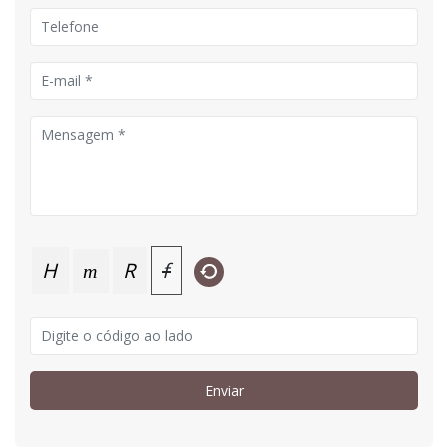
H
R
f
m
Enviar