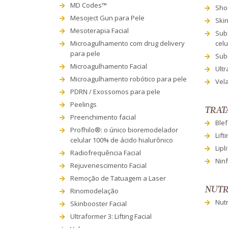
MD Codes™
Sho
Mesoject Gun para Pele
Ski
Mesoterapia Facial
Sub
Microagulhamento com drug delivery
celu
para pele
Subc
Microagulhamento Facial
Ultr
Microagulhamento robótico para pele
Vel
PDRN / Exossomos para pele
Peelings
TRAT
Preenchimento facial
Blef
Profhilo®: o único bioremodelador
Lift
celular 100% de ácido hialurônico
Lipli
Radiofrequência Facial
Ninf
Rejuvenescimento Facial
Remoção de Tatuagem a Laser
NUTR
Rinomodelação
Nutr
Skinbooster Facial
Ultraformer 3: Lifting Facial