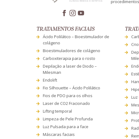
procedimentos 
TRATAMENTOS FACIAIS
TRAT
Ácido Polilático – Bioestimulador de
Car
colágeno
Crio
Bioestimuladores de colágeno
Depi
Carboxiterapia para o rosto
Mil
Depilação a laser de Diodo –
Endo
Milesman
Esté
Endolift
Har
Fio Silhouette – Ácido Polilático
Hip
Fios de PDO para os olhos
Luz
Laser de CO2 Fracionado
Mes
Lifting temporal
Mic
Limpeza de Pele Profunda
Prot
Luz Pulsada para a face
Rad
Máscaras faciais
Rem