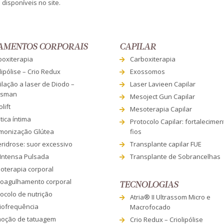
disponíveis no site.
AMENTOS CORPORAIS
CAPILAR
boxiterapia
Carboxiterapia
lipólise – Crio Redux
Exossomos
lação a laser de Diodo –
Laser Lavieen Capilar
esman
Mesoject Gun Capilar
lift
Mesoterapia Capilar
tica íntima
Protocolo Capilar: fortalecime
monização Glútea
fios
eridrose: suor excessivo
Transplante capilar FUE
 Intensa Pulsada
Transplante de Sobrancelhas
oterapia corporal
roagulhamento corporal
TECNOLOGIAS
ocolo de nutrição
Atria® II Ultrassom Micro e
iofrequência
Macrofocado
oção de tatuagem
Crio Redux – Criolipólise