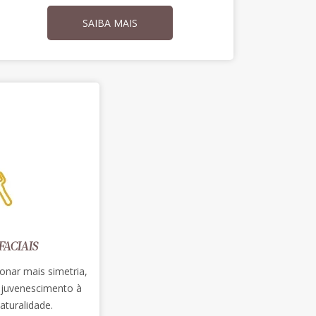
SAIBA MAIS
ACIAIS
onar mais simetria,
ejuvenescimento à
turalidade.