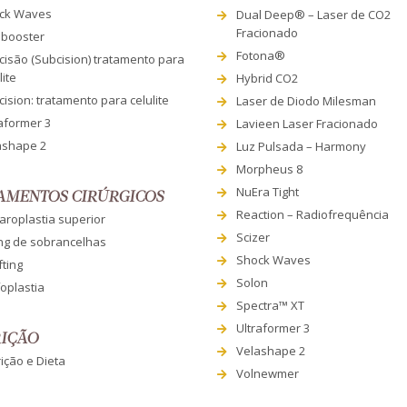
ck Waves
Dual Deep® – Laser de CO2
Fracionado
nbooster
Fotona®
cisão (Subcision) tratamento para
lite
Hybrid CO2
ision: tratamento para celulite
Laser de Diodo Milesman
aformer 3
Lavieen Laser Fracionado
ashape 2
Luz Pulsada – Harmony
Morpheus 8
NuEra Tight
AMENTOS CIRÚRGICOS
Reaction – Radiofrequência
aroplastia superior
Scizer
ing de sobrancelhas
Shock Waves
fting
Solon
oplastia
Spectra™ XT
Ultraformer 3
IÇÃO
Velashape 2
ição e Dieta
Volnewmer