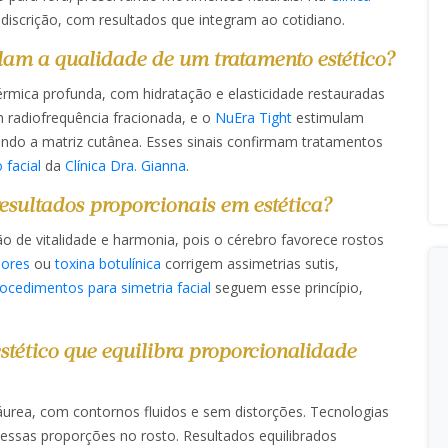
discrição, com resultados que integram ao cotidiano.​​
elam a qualidade de um tratamento estético?
dérmica profunda, com hidratação e elasticidade restauradas
m radiofrequência fracionada, e o
NuEra Tight
estimulam
ando a matriz cutânea. Esses sinais confirmam tratamentos
 facial
da
Clínica Dra. Gianna
.​​
resultados proporcionais em estética?
ção de vitalidade e harmonia, pois o cérebro favorece rostos
dores
ou
toxina botulínica
corrigem assimetrias sutis,
ocedimentos para simetria facial
seguem esse princípio,
tético que equilibra proporcionalidade
 áurea, com contornos fluidos e sem distorções. Tecnologias
essas proporções no rosto. Resultados equilibrados