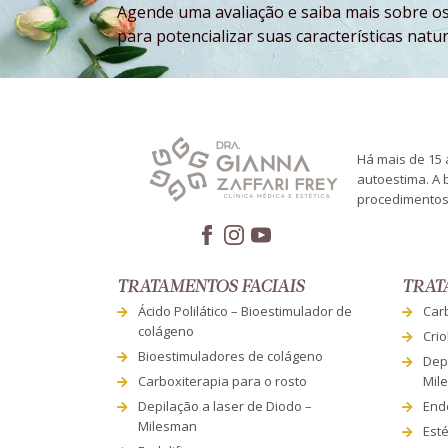
Agende uma avaliação e saiba mais sobre os
para potencializar suas características natur
Há mais de 15 a
autoestima. A 
procedimentos 
TRATAMENTOS FACIAIS
TRAT
Ácido Polilático – Bioestimulador de
Car
colágeno
Crio
Bioestimuladores de colágeno
Depi
Carboxiterapia para o rosto
Mil
Depilação a laser de Diodo –
Endo
Milesman
Esté