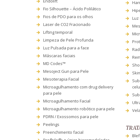
Endolift
Har
Fio Silhouette – Ácido Polilático
Hip
Fios de PDO para os olhos
Luz
Laser de CO2 Fracionado
Mes
Lifting temporal
Mic
Limpeza de Pele Profunda
Prot
Luz Pulsada para a face
Rad
Máscaras faciais
Rem
MD Codes™
Sho
Mesoject Gun para Pele
Ski
Mesoterapia Facial
Sub
Microagulhamento com drug delivery
celu
para pele
Subc
Microagulhamento Facial
Ultr
Microagulhamento robótico para pele
Vel
PDRN / Exossomos para pele
Peelings
TRAT
Preenchimento facial
Blef
Profhilo®: o único bioremodelador