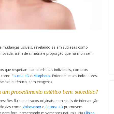
 mudanças visíveis, revelando-se em sutilezas como
 renovada, além de simetria e proporção que harmonizam
s que respeitam características individuais, como os
como
Fotona 4D
e
Morpheus
. Entender esses indicadores
eleza autêntica, sem exageros.​​
m um procedimento estético bem-sucedido?
sões fluidas e traços originais, sem sinais de intervenção
cnologias como
Volnewmer
e
Fotona 4D
promovem
o para fora, preservando movimentos naturais. Na
Clínica