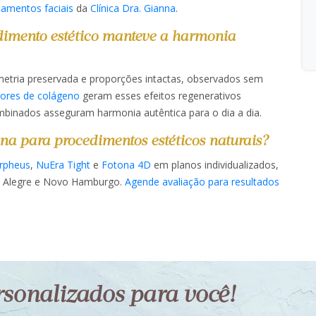
tamentos faciais
da
Clínica Dra. Gianna
.
dimento estético manteve a harmonia
simetria preservada e proporções intactas, observados sem
dores de colágeno
geram esses efeitos regenerativos
mbinados asseguram harmonia autêntica para o dia a dia.​​
nna para procedimentos estéticos naturais?
rpheus
,
NuEra Tight
e
Fotona 4D
em planos individualizados,
rto Alegre e Novo Hamburgo.
Agende avaliação para resultados
ersonalizados para você!