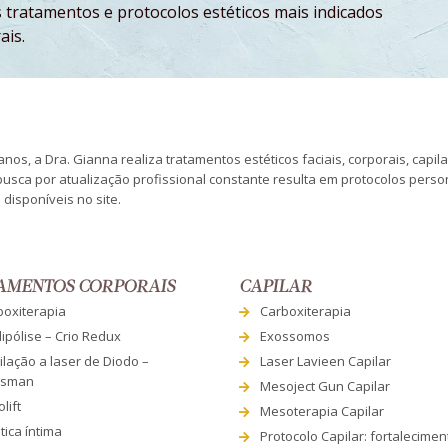
 tratamentos e protocolos estéticos mais indicados
ais.
nos, a Dra. Gianna realiza tratamentos estéticos faciais, corporais, capil
busca por atualização profissional constante resulta em protocolos pers
disponíveis no site.
AMENTOS CORPORAIS
CAPILAR
boxiterapia
Carboxiterapia
lipólise – Crio Redux
Exossomos
lação a laser de Diodo –
Laser Lavieen Capilar
esman
Mesoject Gun Capilar
lift
Mesoterapia Capilar
tica íntima
Protocolo Capilar: fortalecime