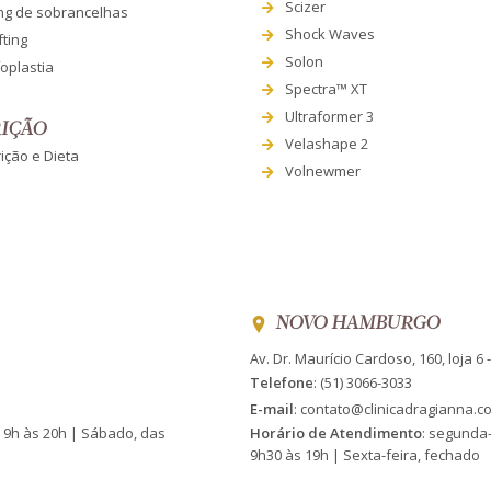
Scizer
ing de sobrancelhas
Shock Waves
fting
Solon
oplastia
Spectra™ XT
Ultraformer 3
IÇÃO
Velashape 2
ição e Dieta
Volnewmer
NOVO HAMBURGO
Av. Dr. Maurício Cardoso, 160, loja 6
Telefone
:
(51) 3066-3033
E-mail
:
contato@clinicadragianna.c
s 9h às 20h | Sábado, das
Horário de Atendimento
: segunda-
9h30 às 19h | Sexta-feira, fechado