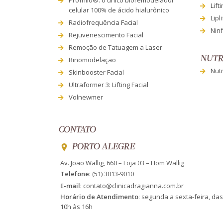
Lift
celular 100% de ácido hialurônico
Lipli
Radiofrequência Facial
Ninf
Rejuvenescimento Facial
Remoção de Tatuagem a Laser
NUTR
Rinomodelação
Nutr
Skinbooster Facial
Ultraformer 3: Lifting Facial
Volnewmer
CONTATO
PORTO ALEGRE
Av. João Wallig, 660 – Loja 03 – Hom Wallig
Telefone
:
(51) 3013-9010
E-mail
:
contato@clinicadragianna.com.br
Horário de Atendimento
: segunda a sexta-feira, da
10h às 16h