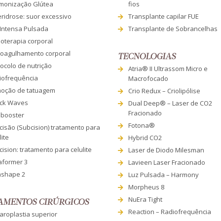
monização Glútea
fios
eridrose: suor excessivo
Transplante capilar FUE
 Intensa Pulsada
Transplante de Sobrancelhas
oterapia corporal
roagulhamento corporal
TECNOLOGIAS
ocolo de nutrição
Atria® II Ultrassom Micro e
iofrequência
Macrofocado
oção de tatuagem
Crio Redux – Criolipólise
ck Waves
Dual Deep® – Laser de CO2
Fracionado
nbooster
Fotona®
cisão (Subcision) tratamento para
lite
Hybrid CO2
ision: tratamento para celulite
Laser de Diodo Milesman
aformer 3
Lavieen Laser Fracionado
ashape 2
Luz Pulsada – Harmony
Morpheus 8
NuEra Tight
AMENTOS CIRÚRGICOS
Reaction – Radiofrequência
aroplastia superior