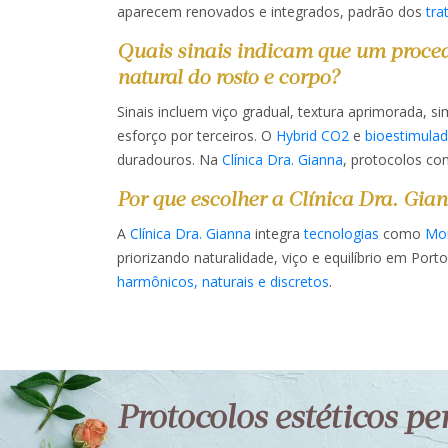
aparecem renovados e integrados, padrão dos
tra
Quais sinais indicam que um proce
natural do rosto e corpo?
Sinais incluem viço gradual, textura aprimorada, 
esforço por terceiros. O
Hybrid CO2
e
bioestimula
duradouros. Na
Clínica Dra. Gianna
, protocolos co
Por que escolher a Clínica Dra. Gia
A
Clínica Dra. Gianna
integra
tecnologias
como
Mo
priorizando naturalidade, viço e equilíbrio em Po
harmônicos, naturais e discretos
.
Protocolos estéticos p