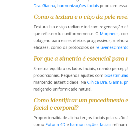
Dra. Gianna
,
harmonizações faciais
priorizam essa 
Como a textura e o viço da pele rev
Textura lisa e viço radiante indicam regeneração 
que refletem luz uniformemente. O
Morpheus
, co
colágeno para esses efeitos progressivos, melhor
eficazes, como os protocolos de
rejuvenescimento
Por que a simetria é essencial para 
Simetria equilibra os lados faciais, criando percep
proporcionais. Pequenos ajustes com
bioestimula
mantendo autenticidade. Na
Clínica Dra. Gianna
,
pr
realçando uniformidade natural.​​
Como identificar um procedimento es
facial e corporal?
Proporcionalidade alinha terços faciais pela razão
como
Fotona 4D
e
harmonizações faciais
refinam 