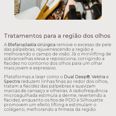
Tratamentos para a região dos olhos
A
Blefaroplastia cirúrgica
remove o excesso de pele
das pálpebras, rejuvenescendo a região e
melhorando o campo de visão. Já o minilifting de
sobrancelhas eleva e reposiciona, corrigindo a
flacidez no contorno dos olhos para um olhar
mais jovem e expressivo.
Plataformas a laser como o
Dual Deep®
,
Vektra
e
Spectra
reduzem linhas finas ao redor dos olhos,
tratam a flacidez das pálpebras e suavizam
marcas de cansaço e olheiras. A radiofrequência
microagulhada estimula a derme, revertendo a
flacidez, enquanto os fios de PDO e Silhouette
promovem um efeito lifting e estimulam o
colágeno, melhorando a firmeza da região.