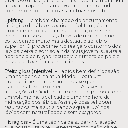
promove uma aparência mais natural e hidratada
à boca, proporcionando volume, melhorando o
contorno e corrigindo assimetrias nos lábios.
Liplifting –
Também chamado de encurtamento
cirúrgico do lábio superior, o liplifting é um
procedimento que diminui o espaço existente
entre o nariz e a boca, através de um pequeno
corte, dando muito mais destaque ao lábio
superior. O procedimento realça o contorno dos
lábios; deixa o sorriso ainda mais jovem; suaviza a
aparência de rugas; recupera a firmeza da pele e
eleva a autoestima dos pacientes.
Efeito gloss (injetável) –
Lábios bem definidos são
uma tendência na atualidade. E para um
preenchimento mais fino e suave que o
tradicional, existe o efeito gloss. Através de
aplicações de ácido hialurônico, ele proporciona
um volume mais delicado e uma melhora da
hidratação dos lábios. Assim, é possível obter
resultados mais sutis, dando aquele ‘up’ nos
lábios com naturalidade e sem exageros.
Hidragloss –
É uma técnica de super-hidratação
que possibilita o rejuvenescimento, definição e