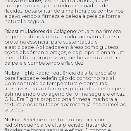
Elleva e Ellansé):
estimulam a produção de
colágeno na região e reduzem quadros de
flacidez, possibilitando a melhora dos contornos
e devolvendo a firmeza e beleza à pele de forma
natural e segura.
Bioestimuladores de Colágeno
: Atuam na firmeza
da pele, estimulando a produção natural dessa
proteína essencial para sustentação e
elasticidade. Aplicados em áreas como glúteos,
coxas, abdômen e braços, eles proporcionam um
efeito lifting progressivo, melhorando a textura
da pele e combatendo a flacidez.
NuEra Tight:
Radiofrequência de alta precisão
para flacidez e redefinição do contorno facial.
Com controle de temperatura e ponteiras
ajustáveis, trata diferentes profundidades da pele,
estimulando o colágeno de forma segura e eficaz.
O NuEra Tight proporciona firmeza, melhora a
textura e os resultados aparecem já nas primeiras
sessões.
NuEra
: Redefine o contorno corporal com
radiofrequência de alta precisão, tratando a
flacidez de forma segura e eficaz. O controle