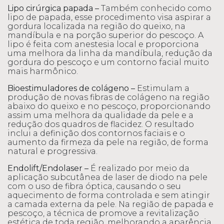
Lipo cirúrgica papada –
Também conhecido como
lipo de papada, esse procedimento visa aspirar a
gordura localizada na região do queixo, na
mandíbula e na porção superior do pescoço. A
lipo é feita com anestesia local e proporciona
uma melhora da linha da mandíbula, redução da
gordura do pescoço e um contorno facial muito
mais harmônico.
Bioestimuladores de colágeno –
Estimulam a
produção de novas fibras de colágeno na região
abaixo do queixo e no pescoço, proporcionando
assim uma melhora da qualidade da pele e a
redução dos quadros de flacidez. O resultado
inclui a definição dos contornos faciais e o
aumento da firmeza da pele na região, de forma
natural e progressiva.
Endolift/Endolaser –
É realizado por meio da
aplicação subcutânea de laser de diodo na pele
com o uso de fibra óptica, causando o seu
aquecimento de forma controlada e sem atingir
a camada externa da pele. Na região de papada e
pescoço, a técnica de promove a revitalização
estética de toda região, melhorando a aparência