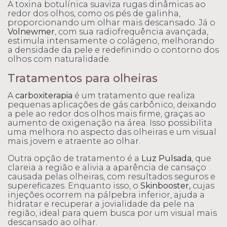
A toxina botulínica suaviza rugas dinâmicas ao
redor dos olhos, como os pés de galinha,
proporcionando um olhar mais descansado. Já o
Volnewmer
, com sua radiofrequência avançada,
estimula intensamente o colágeno, melhorando
a densidade da pele e redefinindo o contorno dos
olhos com naturalidade.
Tratamentos para olheiras
A
carboxiterapia
é um tratamento que realiza
pequenas aplicações de gás carbônico, deixando
a pele ao redor dos olhos mais firme, graças ao
aumento de oxigenação na área. Isso possibilita
uma melhora no aspecto das olheiras e um visual
mais jovem e atraente ao olhar.
Outra opção de tratamento é a
Luz Pulsada
, que
clareia a região e alivia a aparência de cansaço
causada pelas olheiras, com resultados seguros e
supereficazes. Enquanto isso, o
Skinbooster,
cujas
injeções ocorrem na pálpebra inferior, ajuda a
hidratar e recuperar a jovialidade da pele na
região, ideal para quem busca por um visual mais
descansado ao olhar.