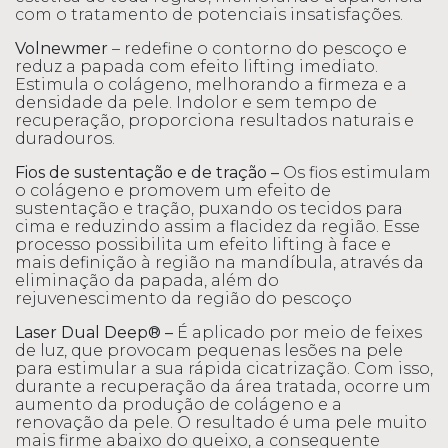
com o tratamento de potenciais insatisfações.
Volnewmer
– redefine o contorno do pescoço e
reduz a papada com efeito lifting imediato.
Estimula o colágeno, melhorando a firmeza e a
densidade da pele. Indolor e sem tempo de
recuperação, proporciona resultados naturais e
duradouros.
Fios de sustentação e de tração –
Os fios estimulam
o colágeno e promovem um efeito de
sustentação e tração, puxando os tecidos para
cima e reduzindo assim a flacidez da região. Esse
processo possibilita um efeito lifting à face e
mais definição à região na mandíbula, através da
eliminação da papada, além do
rejuvenescimento da região do pescoço
Laser Dual Deep® –
É aplicado por meio de feixes
de luz, que provocam pequenas lesões na pele
para estimular a sua rápida cicatrização. Com isso,
durante a recuperação da área tratada, ocorre um
aumento da produção de colágeno e a
renovação da pele. O resultado é uma pele muito
mais firme abaixo do queixo, a consequente