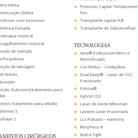
tica íntima
Protocolo Capilar: fortalecime
monização Glútea
fios
eridrose: suor excessivo
Transplante capilar FUE
 Intensa Pulsada
Transplante de Sobrancelhas
oterapia corporal
roagulhamento corporal
TECNOLOGIAS
ocolo de nutrição
Atria® II Ultrassom Micro e
iofrequência
Macrofocado
oção de tatuagem
Crio Redux – Criolipólise
ck Waves
Dual Deep® – Laser de CO2
Fracionado
nbooster
Fotona®
cisão (Subcision) tratamento para
lite
Hybrid CO2
ision: tratamento para celulite
Laser de Diodo Milesman
aformer 3
Lavieen Laser Fracionado
ashape 2
Luz Pulsada – Harmony
Morpheus 8
NuEra Tight
AMENTOS CIRÚRGICOS