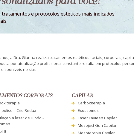
ersonalizados para você!
 tratamentos e protocolos estéticos mais indicados
ais.
nos, a Dra. Gianna realiza tratamentos estéticos faciais, corporais, capil
busca por atualização profissional constante resulta em protocolos pers
disponíveis no site.
AMENTOS CORPORAIS
CAPILAR
boxiterapia
Carboxiterapia
lipólise – Crio Redux
Exossomos
lação a laser de Diodo –
Laser Lavieen Capilar
esman
Mesoject Gun Capilar
lift
Mesoterapia Capilar