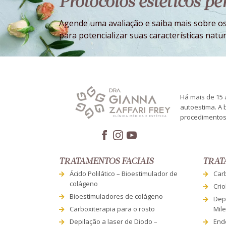
Protocolos estéticos p
Agende uma avaliação e saiba mais sobre os
para potencializar suas características natur
Há mais de 15 a
autoestima. A 
procedimentos 
TRATAMENTOS FACIAIS
TRAT
Ácido Polilático – Bioestimulador de
Car
colágeno
Crio
Bioestimuladores de colágeno
Depi
Carboxiterapia para o rosto
Mil
Depilação a laser de Diodo –
Endo