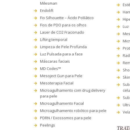
Milesman
Esté
Endolift
Har
Fio Silhouette – Ácido Polilático
Hip
Fios de PDO para os olhos
Luz
Laser de CO2 Fracionado
Mes
Lifting temporal
Mic
Limpeza de Pele Profunda
Prot
Luz Pulsada para a face
Rad
Máscaras faciais
Rem
MD Codes™
Sho
Mesoject Gun para Pele
Ski
Mesoterapia Facial
Sub
Microagulhamento com drug delivery
celu
para pele
Subc
Microagulhamento Facial
Ultr
Microagulhamento robótico para pele
Vel
PDRN / Exossomos para pele
Peelings
TRAT