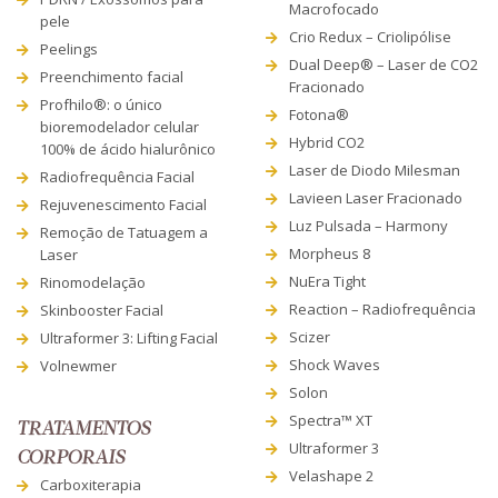
Macrofocado
pele
Crio Redux – Criolipólise
Peelings
Dual Deep® – Laser de CO2
Preenchimento facial
Fracionado
Profhilo®: o único
Fotona®
bioremodelador celular
Hybrid CO2
100% de ácido hialurônico
Laser de Diodo Milesman
Radiofrequência Facial
Lavieen Laser Fracionado
Rejuvenescimento Facial
Luz Pulsada – Harmony
Remoção de Tatuagem a
Morpheus 8
Laser
NuEra Tight
Rinomodelação
Reaction – Radiofrequência
Skinbooster Facial
Scizer
Ultraformer 3: Lifting Facial
Shock Waves
Volnewmer
Solon
Spectra™ XT
TRATAMENTOS
Ultraformer 3
CORPORAIS
Velashape 2
Carboxiterapia