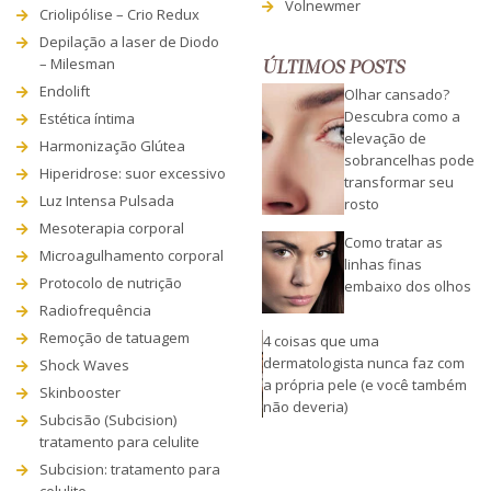
Volnewmer
Criolipólise – Crio Redux
Depilação a laser de Diodo
– Milesman
ÚLTIMOS POSTS
Endolift
Olhar cansado?
Descubra como a
Estética íntima
elevação de
Harmonização Glútea
sobrancelhas pode
Hiperidrose: suor excessivo
transformar seu
Luz Intensa Pulsada
rosto
Mesoterapia corporal
Como tratar as
Microagulhamento corporal
linhas finas
Protocolo de nutrição
embaixo dos olhos
Radiofrequência
Remoção de tatuagem
4 coisas que uma
dermatologista nunca faz com
Shock Waves
a própria pele (e você também
Skinbooster
não deveria)
Subcisão (Subcision)
tratamento para celulite
Subcision: tratamento para
celulite