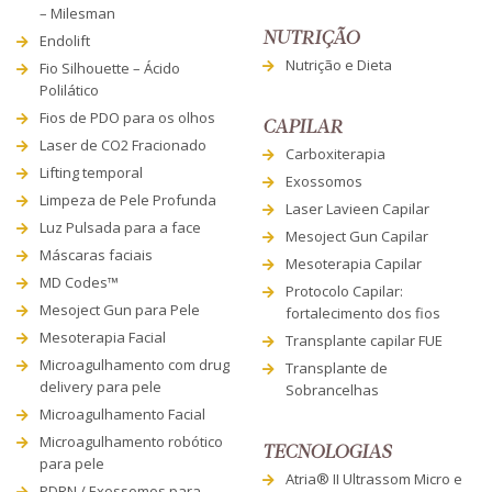
– Milesman
NUTRIÇÃO
Endolift
Nutrição e Dieta
Fio Silhouette – Ácido
Polilático
Fios de PDO para os olhos
CAPILAR
Laser de CO2 Fracionado
Carboxiterapia
Lifting temporal
Exossomos
Limpeza de Pele Profunda
Laser Lavieen Capilar
Luz Pulsada para a face
Mesoject Gun Capilar
Máscaras faciais
Mesoterapia Capilar
MD Codes™
Protocolo Capilar:
Mesoject Gun para Pele
fortalecimento dos fios
Mesoterapia Facial
Transplante capilar FUE
Microagulhamento com drug
Transplante de
delivery para pele
Sobrancelhas
Microagulhamento Facial
Microagulhamento robótico
TECNOLOGIAS
para pele
Atria® II Ultrassom Micro e
PDRN / Exossomos para