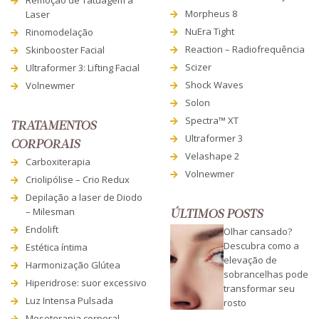
Morpheus 8
Laser
NuEra Tight
Rinomodelação
Reaction – Radiofrequência
Skinbooster Facial
Scizer
Ultraformer 3: Lifting Facial
Shock Waves
Volnewmer
Solon
Spectra™ XT
TRATAMENTOS
Ultraformer 3
CORPORAIS
Velashape 2
Carboxiterapia
Volnewmer
Criolipólise – Crio Redux
Depilação a laser de Diodo
– Milesman
ÚLTIMOS POSTS
Endolift
Olhar cansado?
Descubra como a
Estética íntima
elevação de
Harmonização Glútea
sobrancelhas pode
Hiperidrose: suor excessivo
transformar seu
Luz Intensa Pulsada
rosto
Mesoterapia corporal