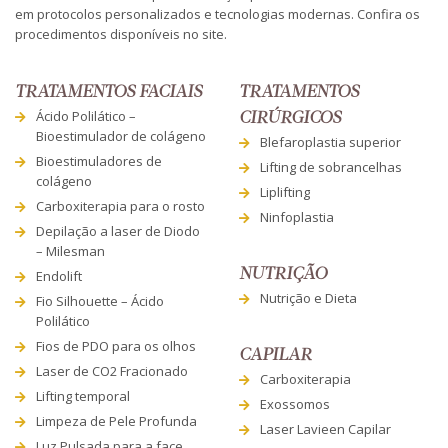
em protocolos personalizados e tecnologias modernas. Confira os
procedimentos disponíveis no site.
TRATAMENTOS FACIAIS
TRATAMENTOS
Ácido Polilático –
CIRÚRGICOS
Bioestimulador de colágeno
Blefaroplastia superior
Bioestimuladores de
Lifting de sobrancelhas
colágeno
Liplifting
Carboxiterapia para o rosto
Ninfoplastia
Depilação a laser de Diodo
– Milesman
NUTRIÇÃO
Endolift
Nutrição e Dieta
Fio Silhouette – Ácido
Polilático
Fios de PDO para os olhos
CAPILAR
Laser de CO2 Fracionado
Carboxiterapia
Lifting temporal
Exossomos
Limpeza de Pele Profunda
Laser Lavieen Capilar
Luz Pulsada para a face