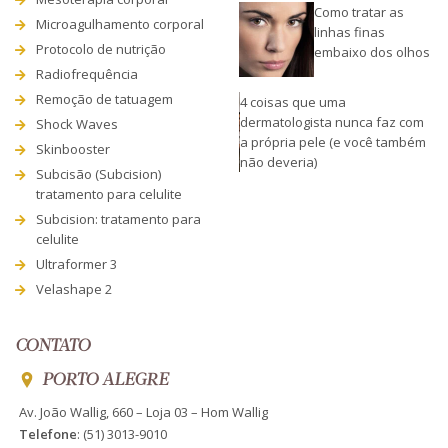
Como tratar as
Microagulhamento corporal
linhas finas
Protocolo de nutrição
embaixo dos olhos
Radiofrequência
Remoção de tatuagem
4 coisas que uma
dermatologista nunca faz com
Shock Waves
a própria pele (e você também
Skinbooster
não deveria)
Subcisão (Subcision)
tratamento para celulite
Subcision: tratamento para
celulite
Ultraformer 3
Velashape 2
CONTATO
PORTO ALEGRE
Av. João Wallig, 660 – Loja 03 – Hom Wallig
Telefone
:
(51) 3013-9010