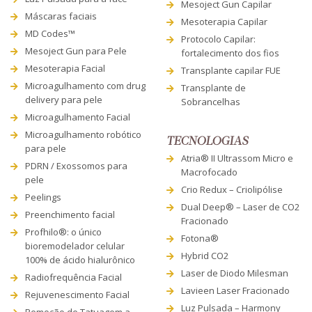
Mesoject Gun Capilar
Máscaras faciais
Mesoterapia Capilar
MD Codes™
Protocolo Capilar:
Mesoject Gun para Pele
fortalecimento dos fios
Mesoterapia Facial
Transplante capilar FUE
Microagulhamento com drug
Transplante de
delivery para pele
Sobrancelhas
Microagulhamento Facial
Microagulhamento robótico
TECNOLOGIAS
para pele
Atria® II Ultrassom Micro e
PDRN / Exossomos para
Macrofocado
pele
Crio Redux – Criolipólise
Peelings
Dual Deep® – Laser de CO2
Preenchimento facial
Fracionado
Profhilo®: o único
Fotona®
bioremodelador celular
Hybrid CO2
100% de ácido hialurônico
Laser de Diodo Milesman
Radiofrequência Facial
Lavieen Laser Fracionado
Rejuvenescimento Facial
Luz Pulsada – Harmony
Remoção de Tatuagem a