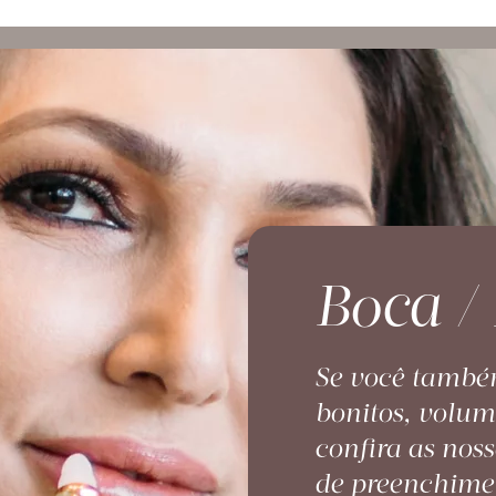
Boca /
Se você também
bonitos, volum
confira as noss
de preenchime