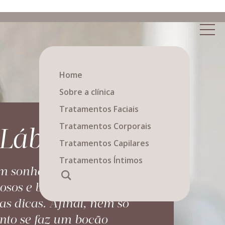
Home
Sobre a clínica
Tratamentos Faciais
Tratamentos Corporais
 Lábios
Tratamentos Capilares
Tratamentos Íntimos
 sonha em ter lábios
osos e bem contornados,
as dicas. Afinal, nem só
nto se faz um bocão