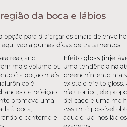
região da boca e lábios
opção para disfarçar os sinais de envelhe
s, aqui vão algumas dicas de tratamentos:
ara realçar o
Efeito gloss (injetáv
nferir mais volume ou
uma tendência na at
mento é a opção mais
preenchimento mais f
alurônico é
existe o efeito gloss
chances de rejeição
hialurônico, ele pro
mento promove uma
delicado e uma melho
ada à boca,
Assim, é possível obt
rando o contorno e
aquele ‘up’ nos lábi
s.
exageros.