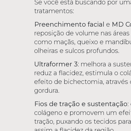
Se você está buscando por uma 
tratamentos:
Preenchimento facial
e
MD C
reposição de volume nas áreas 
como maçãs, queixo e mandíb
olheiras e sulcos profundos.
Ultraformer 3
: melhora a sust
reduz a flacidez, estimula o 
efeito de bichectomia, através
gordura.
Fios de tração e sustentação
:
colágeno e promovem um efeit
tração, puxando os tecidos par
assim a flacidez da região.