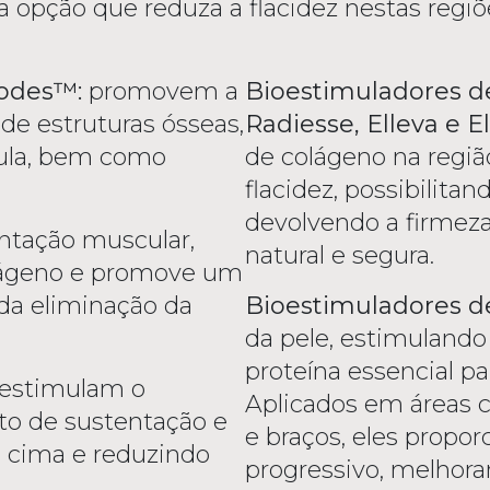
opção que reduza a flacidez nestas regiõ
odes™:
promovem a
Bioestimuladores de
de estruturas ósseas,
Radiesse, Elleva e E
ula, bem como
de colágeno na regi
flacidez, possibilita
devolvendo a firmeza
entação muscular,
natural e segura.
colágeno e promove um
 da eliminação da
Bioestimuladores d
da pele, estimulando
proteína essencial pa
 estimulam o
Aplicados em áreas 
o de sustentação e
e braços, eles propor
a cima e reduzindo
progressivo, melhora