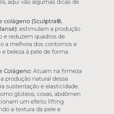
es, aqui vão algumas dicas de
 colágeno (Sculptra®,
llansé):
estimulam a produção
ão e reduzem quadros de
ndo a melhora dos contornos e
 e beleza à pele de forma
e Colágeno
: Atuam na firmeza
 a produção natural dessa
ra sustentação e elasticidade.
como glúteos, coxas, abdômen
cionam um efeito lifting
ndo a textura da pele e