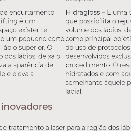
e encurtamento
Hidragloss –
É uma t
plifting é um
que possibilita o rej
spaço existente
volume dos lábios, d
 de um pequeno corte,
como principal objeti
lábio superior. O
do uso de protocolos
 dos lábios; deixa o
desenvolvidos exclu
iza a aparência de
procedimento. O resu
le e eleva a
hidratados e com aqu
semelhante àquele p
labial.
 inovadores
tratamento a laser para a região dos lábio