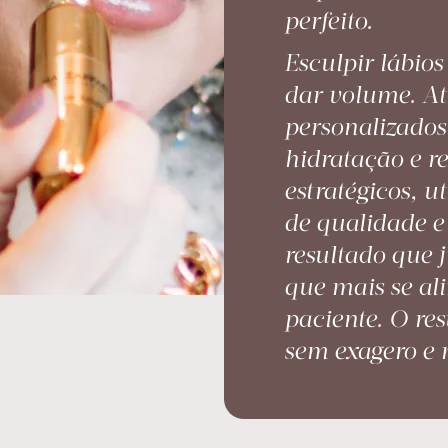
perfeito.
Esculpir lábio
dar volume. At
personalizado
hidratação e r
estratégicos, u
de qualidade e 
resultado que
que mais se al
paciente. O res
sem exagero e 