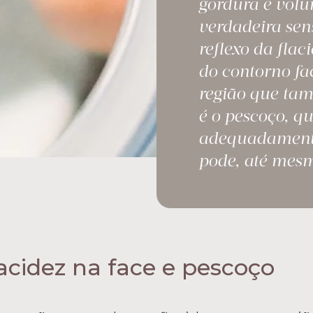
gordura e vol
verdadeira sen
reflexo da flac
do contorno fac
região que tam
é o pescoço, q
adequadamente
pode, até mesm
acidez na face e pescoço