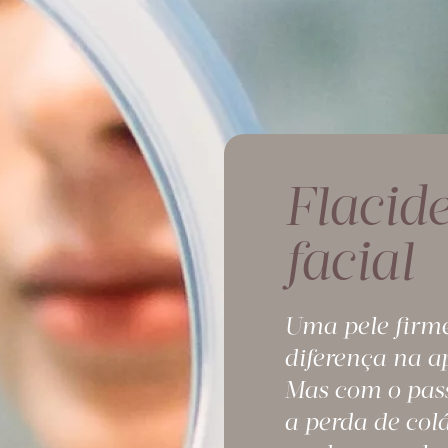
Flacid
facial
Uma pele firme
diferença na 
Mas com o pass
a perda de col